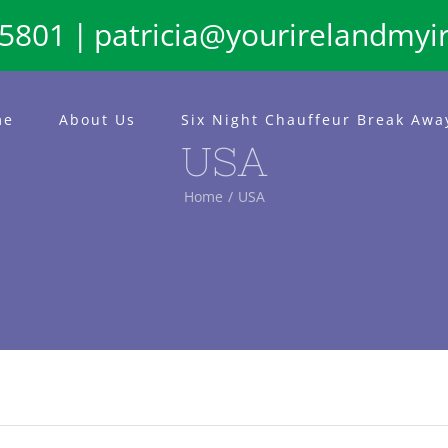
65801
|
patricia@yourirelandmyi
me
About Us
Six Night Chauffeur Break Awa
USA
Home
USA