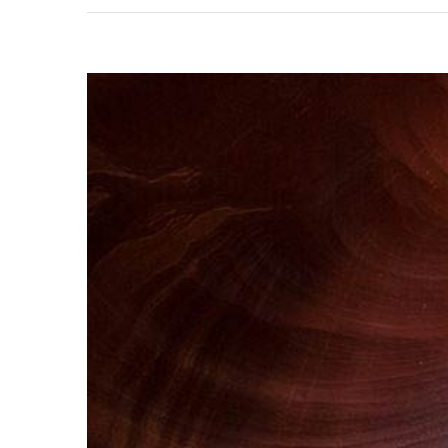
View
Larger
Image