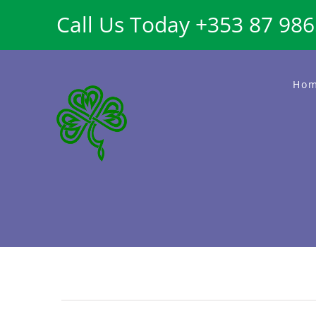
Skip
Call Us Today +353 87 98
to
content
Ho