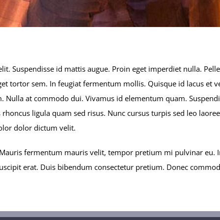
lit. Suspendisse id mattis augue. Proin eget imperdiet nulla. Pell
t tortor sem. In feugiat fermentum mollis. Quisque id lacus et ve
quam. Nulla at commodo dui. Vivamus id elementum quam. Suspendi
attis rhoncus ligula quam sed risus. Nunc cursus turpis sed leo lao
lor dolor dictum velit.
Mauris fermentum mauris velit, tempor pretium mi pulvinar eu. In
 suscipit erat. Duis bibendum consectetur pretium. Donec commodo 