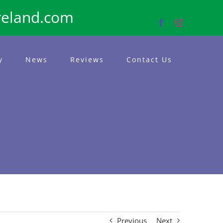
reland.com
Facebook
Instagram
y
News
Reviews
Contact Us
Previous
Next